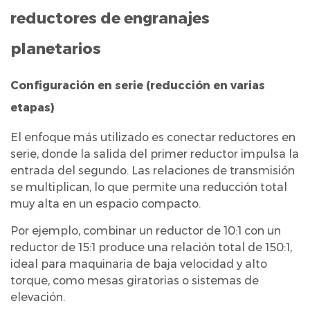
transmisión,
reductores de engranajes
par
planetarios
y
eficiencia
Configuración en serie (reducción en varias
en
sistemas
etapas)
combinados
El enfoque más utilizado es conectar reductores en
5
serie, donde la salida del primer reductor impulsa la
Mejores
entrada del segundo. Las relaciones de transmisión
prácticas
se multiplican, lo que permite una reducción total
de
muy alta en un espacio compacto.
alineación
Por ejemplo, combinar un reductor de 10:1 con un
y
reductor de 15:1 produce una relación total de 150:1,
montaje
ideal para maquinaria de baja velocidad y alto
para
torque, como mesas giratorias o sistemas de
reductores
elevación.