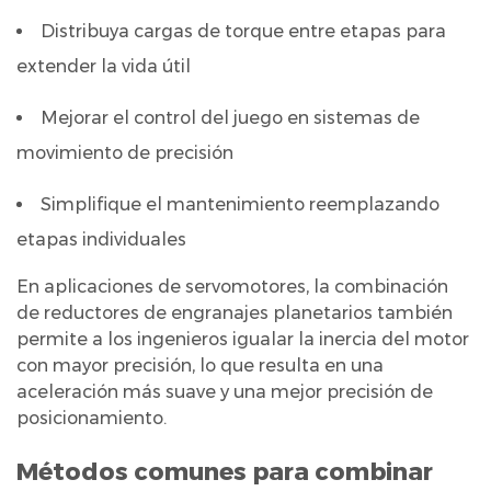
etapas)
Distribuya cargas de torque entre etapas para
3.2
Sistemas
extender la vida útil
de
Mejorar el control del juego en sistemas de
par
movimiento de precisión
compartido
paralelo
Simplifique el mantenimiento reemplazando
3.3
etapas individuales
Disposiciones
diferenciales
En aplicaciones de servomotores, la combinación
o
de reductores de engranajes planetarios también
compuestas
permite a los ingenieros igualar la inercia del motor
4
con mayor precisión, lo que resulta en una
Cálculo
aceleración más suave y una mejor precisión de
posicionamiento.
de
relaciones
Métodos comunes para combinar
de