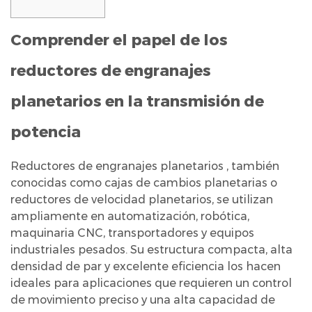
1
Comprender el papel de los
Comprender
el
reductores de engranajes
papel
de
planetarios en la transmisión de
los
potencia
reductores
de
Reductores de engranajes planetarios
, también
engranajes
conocidas como cajas de cambios planetarias o
planetarios
reductores de velocidad planetarios, se utilizan
en
ampliamente en automatización, robótica,
la
maquinaria CNC, transportadores y equipos
transmisión
industriales pesados. Su estructura compacta, alta
de
densidad de par y excelente eficiencia los hacen
potencia
ideales para aplicaciones que requieren un control
de movimiento preciso y una alta capacidad de
2