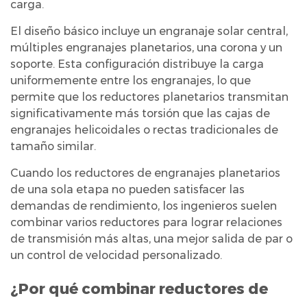
carga.
¿Por
qué
El diseño básico incluye un engranaje solar central,
combinar
múltiples engranajes planetarios, una corona y un
reductores
soporte. Esta configuración distribuye la carga
uniformemente entre los engranajes, lo que
de
permite que los reductores planetarios transmitan
engranajes
significativamente más torsión que las cajas de
planetarios
engranajes helicoidales o rectas tradicionales de
en
tamaño similar.
lugar
Cuando los reductores de engranajes planetarios
de
de una sola etapa no pueden satisfacer las
utilizar
demandas de rendimiento, los ingenieros suelen
una
combinar varios reductores para lograr relaciones
única
de transmisión más altas, una mejor salida de par o
unidad
un control de velocidad personalizado.
de
alta
¿Por qué combinar reductores de
relación?