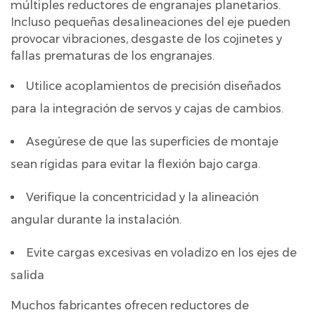
de
múltiples reductores de engranajes planetarios.
Incluso pequeñas desalineaciones del eje pueden
engranajes
provocar vibraciones, desgaste de los cojinetes y
10
fallas prematuras de los engranajes.
Reflexiones
finales
Utilice acoplamientos de precisión diseñados
sobre
para la integración de servos y cajas de cambios.
el
diseño
Asegúrese de que las superficies de montaje
de
sean rígidas para evitar la flexión bajo carga.
sistemas
reductores
Verifique la concentricidad y la alineación
de
angular durante la instalación.
engranajes
planetarios
Evite cargas excesivas en voladizo en los ejes de
de
salida
alto
Muchos fabricantes ofrecen reductores de
rendimiento