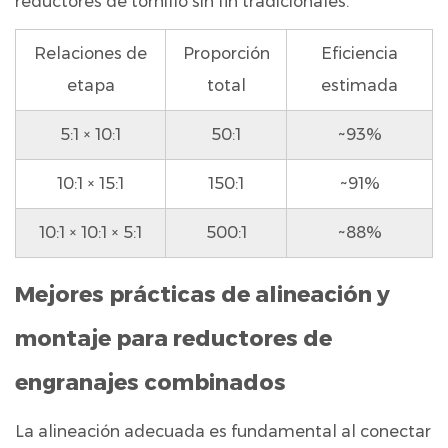
reductores de tornillo sin fin tradicionales.
los
reductores
Relaciones de
Proporción
Eficiencia
de
etapa
total
estimada
engranajes
planetarios
5:1 × 10:1
50:1
~93%
combinados
10:1 × 15:1
150:1
~91%
9
Errores
10:1 × 10:1 × 5:1
500:1
~88%
comunes
que
Mejores prácticas de alineación y
se
deben
montaje para reductores de
evitar
al
engranajes combinados
combinar
reductores
La alineación adecuada es fundamental al conectar