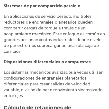
de
Sistemas de par compartido paralelo
engranajes
combinados
En aplicaciones de servicio pesado, múltiples
6
reductores de engranajes planetarios pueden
Lubricación
compartir cargas de torque a través de un
y
acoplamiento mecánico. Este enfoque es común en
gestión
grandes accionamientos industriales donde niveles
de par extremos sobrecargarían una sola caja de
térmica
cambios.
en
sistemas
Disposiciones diferenciales o compuestas
de
Los sistemas mecánicos avanzados a veces utilizan
cajas
configuraciones de engranajes planetarios
de
diferenciales para crear salidas de velocidad
cambios
variable, división de par o movimiento sincronizado
multietapa
entre ejes.
7
Consideraciones
Cálculo de relaciones de