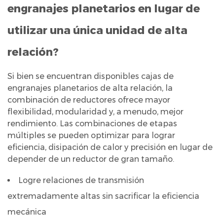
engranajes planetarios en lugar de
3
Métodos
utilizar una única unidad de alta
comunes
relación?
para
combinar
Si bien se encuentran disponibles cajas de
reductores
engranajes planetarios de alta relación, la
de
combinación de reductores ofrece mayor
engranajes
flexibilidad, modularidad y, a menudo, mejor
planetarios
rendimiento. Las combinaciones de etapas
3.1
múltiples se pueden optimizar para lograr
Configuración
eficiencia, disipación de calor y precisión en lugar de
en
depender de un reductor de gran tamaño.
serie
Logre relaciones de transmisión
(reducción
extremadamente altas sin sacrificar la eficiencia
en
varias
mecánica