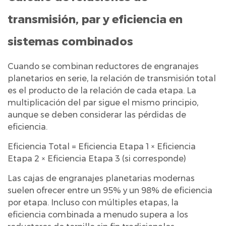
sobre
transmisión, par y eficiencia en
la
integración
sistemas combinados
del
servomotor
Cuando se combinan reductores de engranajes
y
planetarios en serie, la relación de transmisión total
el
es el producto de la relación de cada etapa. La
control
multiplicación del par sigue el mismo principio,
aunque se deben considerar las pérdidas de
de
eficiencia.
precisión
8
Eficiencia Total = Eficiencia Etapa 1 × Eficiencia
Aplicaciones
Etapa 2 × Eficiencia Etapa 3 (si corresponde)
típicas
Las cajas de engranajes planetarias modernas
que
suelen ofrecer entre un 95% y un 98% de eficiencia
se
por etapa. Incluso con múltiples etapas, la
benefician
eficiencia combinada a menudo supera a los
de