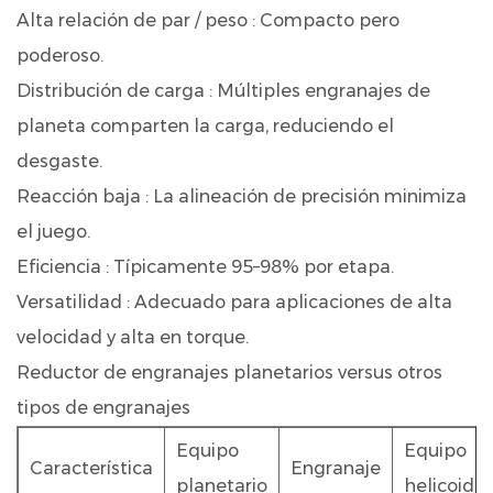
Alta relación de par / peso
: Compacto pero
de
engranajes
poderoso.
planetarios
Distribución de carga
: Múltiples engranajes de
versus
planeta comparten la carga, reduciendo el
otros
desgaste.
tipos
Reacción baja
: La alineación de precisión minimiza
de
engranajes
el juego.
4
Eficiencia
: Típicamente 95–98% por etapa.
5
Versatilidad
: Adecuado para aplicaciones de alta
Aplicaciones
velocidad y alta en torque.
comunes
Reductor de engranajes planetarios versus otros
de
tipos de engranajes
reductores
de
Equipo
Equipo
equipo
Característica
Engranaje
planetario
helicoidal