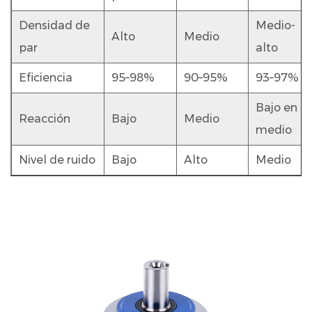
planetario
6
Densidad de
Medio-
Alto
Medio
Cómo
par
alto
seleccionar
Eficiencia
95–98%
90–95%
93–97%
el
reductor
Bajo en
de
Reacción
Bajo
Medio
medio
engranaje
planetario
Nivel de ruido
Bajo
Alto
Medio
correcto
7
Consejos
de
mantenimiento
para
la
longevidad