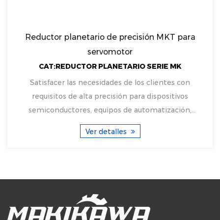
eductor planetario de precisión MKT para
R
servomotor
CAT:REDUCTOR PLANETARIO SERIE MK
Satisfacer las necesidades de los clientes con
Los 
requisitos de alta precisión para dispositivos
servom
emiconductores, equipos de automatización,
cont
máquinas her...
Ver detalles