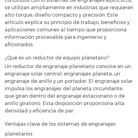
conocidos como sistemas de engranajes epicíclicos,
es
se utilizan ampliamente en industrias que requieren
un
alto torque, diseño compacto y precisión. Este
reductor
artículo explica su principio de trabajo, beneficios y
de
aplicaciones comunes al tiempo que proporciona
equipo
información procesable para ingenieros y
aficionados.
planetario?
2
¿Qué es un reductor de equipo planetario?
Ventajas
Un reductor de engranaje planetario consiste en un
clave
engranaje solar central, engranajes planeta, un
de
engranaje de anillo y un portador. El engranaje solar
los
impulsa los engranajes del planeta circundante,
sistemas
que giran dentro del engranaje estacionario o de
de
anillo giratorio. Esta disposición proporciona alta
densidad y eficiencia de par.
engranajes
planetarios
Ventajas clave de los sistemas de engranajes
3
planetarios
Reductor